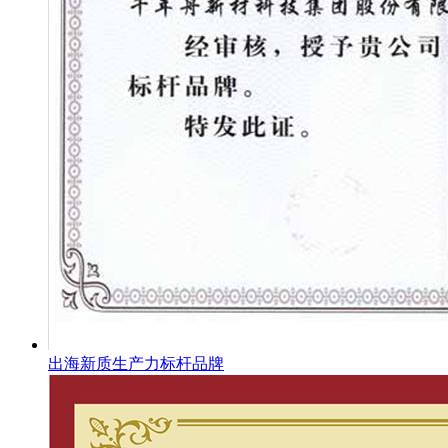
出海新质生产力标杆品牌