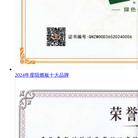
2024年度阻燃板十大品牌