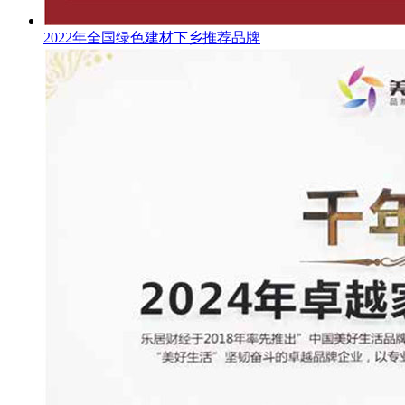
2022年全国绿色建材下乡推荐品牌