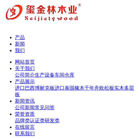
产品
新闻
我们
网站首页
关于我们
公司简介
生产设备
车间仓库
产品展示
进口巴西博耐克板
进口泰国橡木
千年舟欧松板
实木多层
板
新闻资讯
公司新闻
常见问答
荣誉资质
品牌类
认证类
研发类
在线留言
联系我们