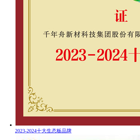
2023-2024十大生态板品牌