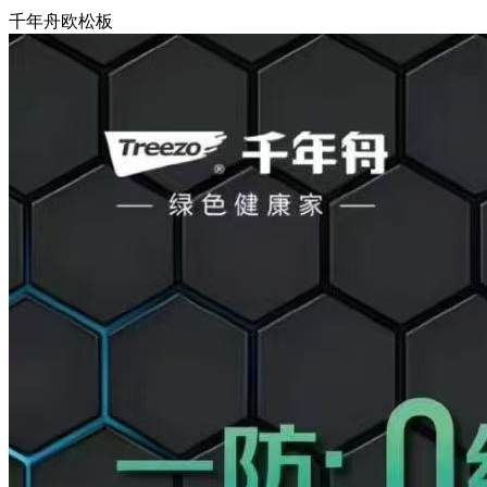
千年舟欧松板