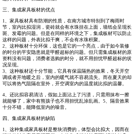
三、集成家具板材的优点
1、家具板材具有防潮的性质，在南方城市特别到了梅雨时
节，室内比拟湿润，瓷砖就会有水珠挂在上面，墙纸会呈现长
斑、发霉的问题。但是在同样的环境之下，集成板材可以防止
这样的问题，外表比拟干爽，不会有水珠积聚。
2、这种板材十分环保，这也是它的一个亮点，由于如今装修
的时分的平安隐患就是甲醛超标的问题。但只需集成板材的原
资料没有问题，消费者选购的时分，就不用担忧甲醛超标的状
况呈现。
3、这种板材还十分节能，它具有保温隔热的效果，冬天开空
调或者开地暖之后，室内的暖气就不容易流失。而在夏天的却
可以将热气阻隔在室外，开空调室内的温度就比拟的温馨。
4、还比拟容易清洁，假如上面沾上了污渍，只需用抹布一擦
就能够了，家中有熊孩子也不用担忧乱涂乱画。5、隔音效果
十分不错，能降低室内的噪音。
四、集成家具板材的缺陷
1、这种集成家具板材是整块消费的，体型会比拟大，因而在