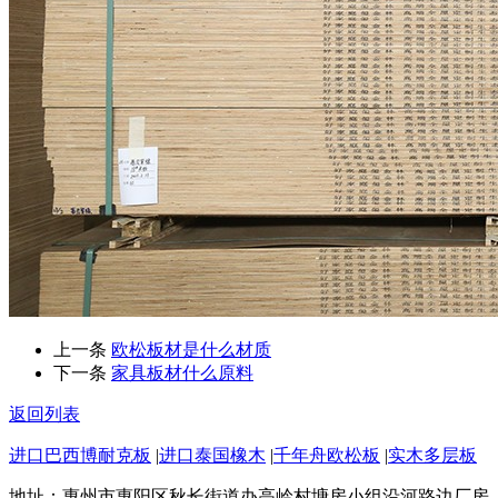
上一条
欧松板材是什么材质
下一条
家具板材什么原料
返回列表
进口巴西博耐克板
|
进口泰国橡木
|
千年舟欧松板
|
实木多层板
地址：惠州市惠阳区秋长街道办高岭村塘房小组沿河路边厂房