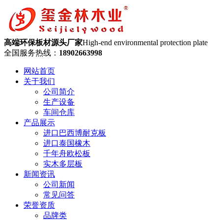
高端环保板材
源头厂家
High-end environmental protection plate
全国服务热线：
18902663998
网站首页
关于我们
公司简介
生产设备
车间仓库
产品展示
进口巴西博耐克板
进口泰国橡木
千年舟欧松板
实木多层板
新闻资讯
公司新闻
常见问答
荣誉资质
品牌类