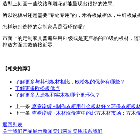
造型上刻画一些纹路和雕花都能呈现出很好的效果。
所以说板材还是需要“专处专用”的，禾香板做柜体，中纤板做
怎样辨别选择的定制家具是否环保呢?
市面上的定制家具普遍采用E1级或是更严格的E0级的板材，
排放方面其数值接近零。
【相关推荐】
了解更多
与其他板材相比，欧松板的优势有哪些？
了解更多
欧松板优点
了解更多
人造板和实木板哪个更环保？
上一条
查看详情 +
制作衣柜用什么板材好？环保衣柜板
下一条
查看详情 +
木材涨价声中的北方木材市场：方木
返回列表
关于我们
产品展示
新闻资讯
荣誉资质
联系我们