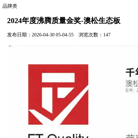
品牌类
2024年度沸腾质量金奖-澳松生态板
发布日期：2026-04-30 05-04-55 浏览次数：147