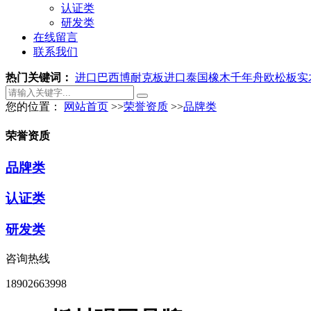
认证类
研发类
在线留言
联系我们
热门关键词：
进口巴西博耐克板
进口泰国橡木
千年舟欧松板
实
您的位置：
网站首页
>>
荣誉资质
>>
品牌类
荣誉资质
品牌类
认证类
研发类
咨询热线
18902663998