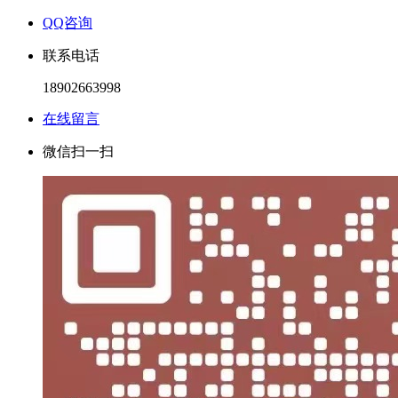
QQ咨询
联系电话
18902663998
在线留言
微信扫一扫