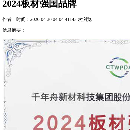
2024板材强国品牌
作者：
时间：2026-04-30 04-04-41
143 次浏览
信息摘要：